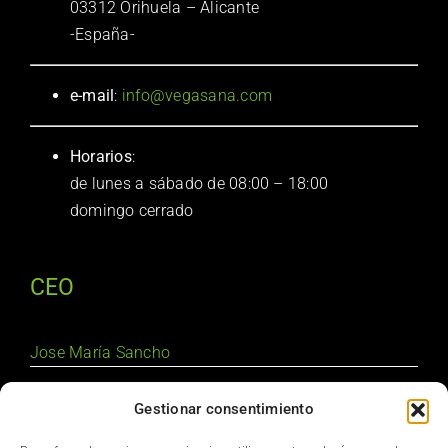
03312 Orihuela – Alicante
-España-
e-mail
:
info@vegasana.com
Horarios
:
de lunes a sábado de 08:00 – 18:00
domingo cerrado
CEO
Jose María Sancho
FAQ Vegasana
Gestionar consentimiento
Aviso Legal